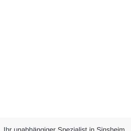
Vereinbart noch heute Euren Termin für den 
Sommer-Check und startet bestens vorbereitet in 
die Ferien! Allzeit gute Fahrt wünscht Euch das Team 
von Autohaus Bender.
Ihr unabhängiger Spezialist in Sinsheim