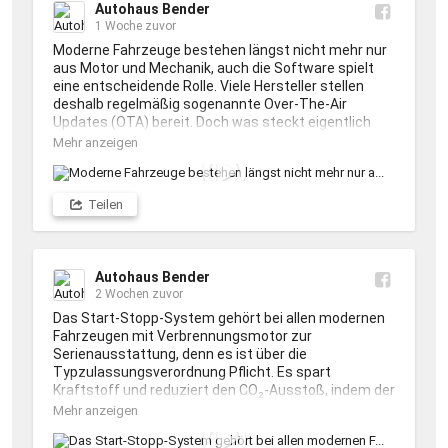
Autohaus Bender
1 Woche zuvor
Moderne Fahrzeuge bestehen längst nicht mehr nur 
aus Motor und Mechanik, auch die Software spielt 
eine entscheidende Rolle. Viele Hersteller stellen 
deshalb regelmäßig sogenannte Over-The-Air 
Updates (OTA) bereit. Doch was steckt eigentlich 
dahinter?

Mehr anzeigen
Kann bei Eurem Auto ein Software-Update 
durchgeführt werden, dann geschieht dies meist 
Teilen
nicht ohne Grund. Zum Beispiel können für 
Infotainment und Navigation, 
Fahrerassistenzsysteme, Batteriemanagement (bei 
E-Autos und Hybriden), Sicherheitsfunktionen, 
Autohaus Bender
Fehlerbehebungen und Leistungsverbesserungen 
2 Wochen zuvor
wichtigen Aktualisierungen vorliegen. In seltenen 
Das Start-Stopp-System gehört bei allen modernen 
Fällen können sich Bedienung, Funktionen oder 
Fahrzeugen mit Verbrennungsmotor zur 
Einstellungen ändern. Deshalb empfiehlt es sich, die 
Serienausstattung, denn es ist über die 
Update-Hinweise vor der Installation aufmerksam zu 
Typzulassungsverordnung Pflicht. Es spart 
lesen.

Kraftstoff und reduziert den CO₂-Ausstoß, indem der 
Motor an Ampeln oder im Stau automatisch 
Vernachlässigt die Software Eures Fahrzeugs nicht. 
Mehr anzeigen
abgeschaltet wird. Doch das System wird auch 
Regelmäßige Updates halten Euer Auto sicher, 
kritisch diskutiert. 🔎

zuverlässig und auf dem neuesten Stand. Habt Ihr 